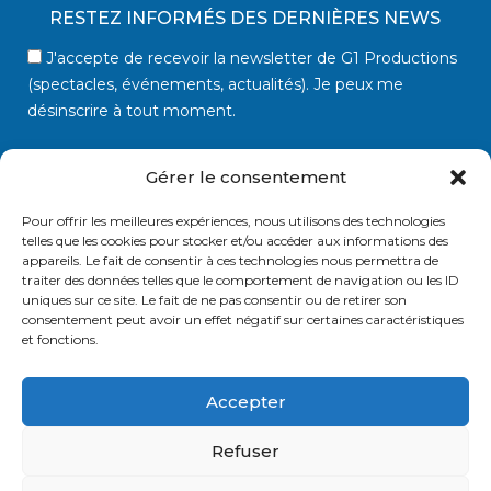
RESTEZ INFORMÉS DES DERNIÈRES NEWS
J'accepte de recevoir la newsletter de G1 Productions
(spectacles, événements, actualités). Je peux me
désinscrire à tout moment.
Gérer le consentement
Pour offrir les meilleures expériences, nous utilisons des technologies
telles que les cookies pour stocker et/ou accéder aux informations des
appareils. Le fait de consentir à ces technologies nous permettra de
traiter des données telles que le comportement de navigation ou les ID
uniques sur ce site. Le fait de ne pas consentir ou de retirer son
consentement peut avoir un effet négatif sur certaines caractéristiques
et fonctions.
Vos données sont traitées par
SASU G1 Production
uniquement à des fins
d'envoi de la newsletter. Elles sont conservées tant que vous êtes abonné(e). Vous
pouvez vous désinscrire à tout moment via le lien présent dans chaque email.
Politique de confidentialité
.
Accepter
Refuser