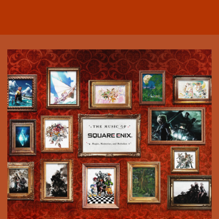
multimédia spectaculaire.
À travers des arrangements
symphoniques grandioses et des visuels
de jeu époustouflants en haute
définition, projetés sur scène par
SQUARE ENIX, ce concert invite le public
à revivre les histoires, les émotions et les
aventures qui continuent d’inspirer les
joueurs du monde entier.
Interprétation: Sinfonia Pop Orchestra
La compositrice Yoko Shimomura sera
présente à ce concert. Shimomura a
composé de nombreuses musiques de
jeux vidéo célèbres, y compris des
œuvres pour
Legend of Mana,
FINAL
FANTASY XV
et, surtout, la série
KINGDOM HEARTS.