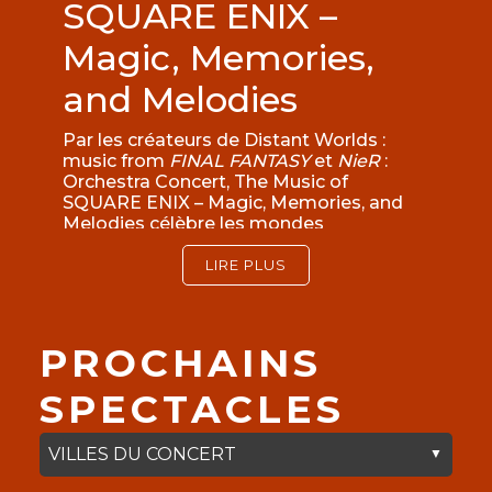
SQUARE ENIX –
Magic, Memories,
and Melodies
Par les créateurs de Distant Worlds :
music from
FINAL FANTASY
et
NieR
:
Orchestra Concert, The Music of
SQUARE ENIX – Magic, Memories, and
Melodies célèbre les mondes
inoubliables et les bandes originales
emblématiques qui ont marqué des
LIRE PLUS
générations de récits et d’aventures
dans les jeux vidéo.
Sous la direction du chef d’orchestre
PROCHAINS
renommé Arnie Roth, cette toute
nouvelle production de concert
SPECTACLES
symphonique met à l’honneur la
musique de
CHRONO TRIGGER,
FINAL
FANTASY, KINGDOM HEARTS, Legend of
Mana, NieR, Octopath Traveler
et bien
d’autres dans une expérience