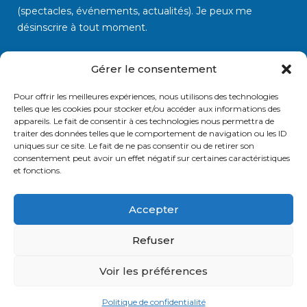
(spectacles, événements, actualités). Je peux me
désinscrire à tout moment.
Gérer le consentement
Pour offrir les meilleures expériences, nous utilisons des technologies
telles que les cookies pour stocker et/ou accéder aux informations des
appareils. Le fait de consentir à ces technologies nous permettra de
traiter des données telles que le comportement de navigation ou les ID
uniques sur ce site. Le fait de ne pas consentir ou de retirer son
consentement peut avoir un effet négatif sur certaines caractéristiques
et fonctions.
Vos données sont traitées par
SASU G1 Production
uniquement à des fins
d'envoi de la newsletter. Elles sont conservées tant que vous êtes abonné(e). Vous
pouvez vous désinscrire à tout moment via le lien présent dans chaque email.
Accepter
Politique de confidentialité
.
Refuser
Voir les préférences
© G1 Production 2026. Licence 2-1112048 & 3-1112049 - Site réalisé
par wik*Factory. Tous droits réservés.
Mentions légales
Politique
Politique de confidentialité