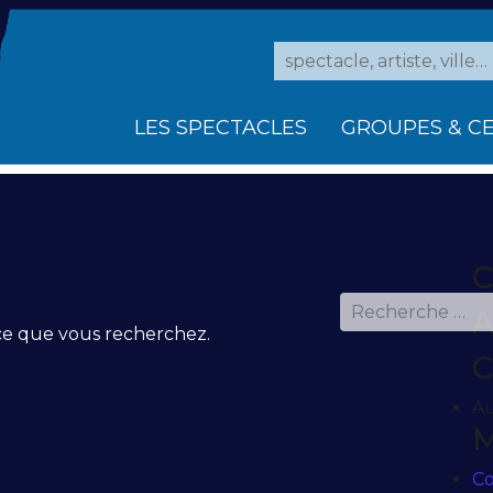
Search for:
LES SPECTACLES
GROUPES & C
C
Rechercher
A
 ce que vous recherchez.
C
Au
M
C