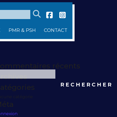
E
PMR & PSH
CONTACT
ommentaires récents
rchives
atégories
cune catégorie
éta
onnexion